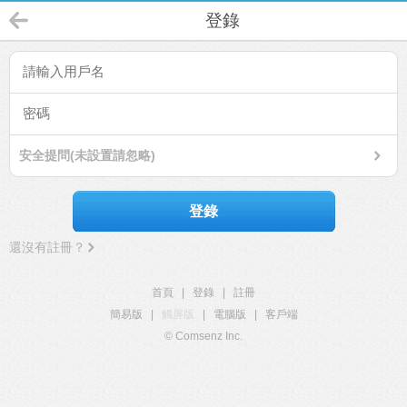
登錄
安全提問(未設置請忽略)
登錄
還沒有註冊？
首頁
|
登錄
|
註冊
簡易版
|
觸屏版
|
電腦版
|
客戶端
© Comsenz Inc.