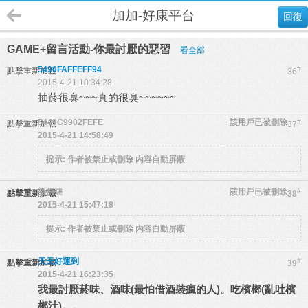
加加-好康平台
回復
GAME+留言活動-你最討厭的惡習
看全部
5490FAFFEFF94
#
點擊重新加載
36
2015-4-21 10:34:28
抽菸很臭~~~真的很臭~~~~~~
5449C9902FEFE
該用戶已被刪除
#
點擊重新加載
37
2015-4-21 14:58:49
提示:
作者被禁止或刪除 內容自動屏蔽
染飛煙
該用戶已被刪除
#
點擊重新加載
38
2015-4-21 15:47:18
提示:
作者被禁止或刪除 內容自動屏蔽
天天好運到
#
點擊重新加載
39
2015-4-21 16:23:35
我最討厭菸味、酒味(最怕借酒裝瘋的人)。吃檳榔(亂吐檳
榔汁)。。