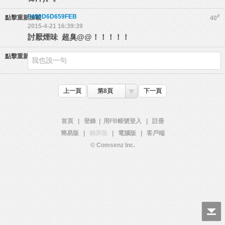
5450D6D659FEB
#
點擊重新加載
40
2015-4-21 16:39:39
討厭煙味 超臭@@！！！！！
點擊重新加載
上一頁
第8頁
下一頁
首頁
|
登錄
|
用FB帳號登入
|
註冊
簡易版
|
觸屏版
|
電腦版
|
客戶端
© Comsenz Inc.