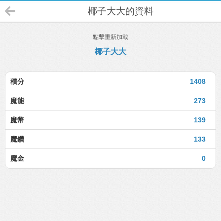
椰子大大的資料
點擊重新加載
椰子大大
積分
1408
魔能
273
魔幣
139
魔鑽
133
魔金
0