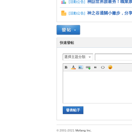
神話世界誰最夯！職業票
[
活動公告
]
神之谷通關小撇步，分享
[
活動公告
]
快速發帖
選擇主題分類
發表帖子
© 2001-2021
Mofang Inc.