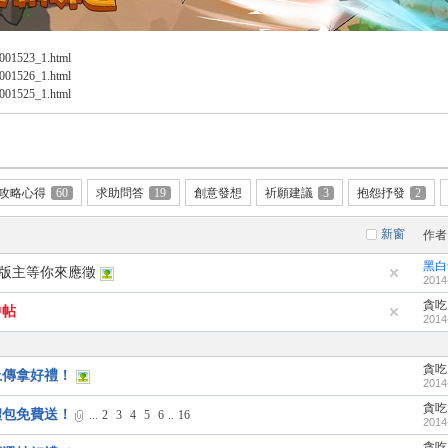
0001523_1.html
0001526_1.html
0001525_1.html
攻略心得
60
求助問答
19
創意發想
祈願建議
3
抱怨抒發
2
新窗
作者
黑白
版主等你來應徵
2014
貪吃
中帖
2014
貪吃
上傳拿好禮！
2014
貪吃
禮包免費送！
...
2
3
4
5
6
..
16
2014
貪吃