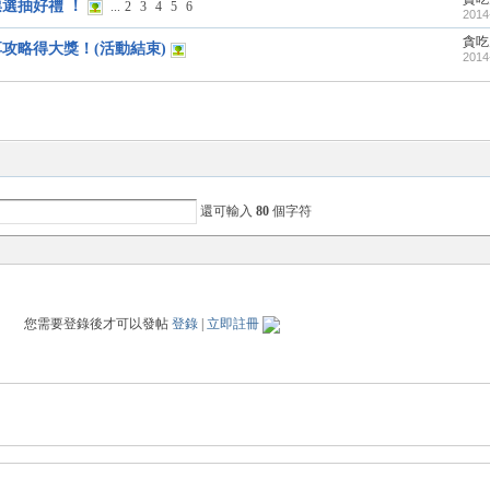
選抽好禮 ！
...
2
3
4
5
6
2014
貪吃
攻略得大獎！(活動結束)
2014
還可輸入
80
個字符
您需要登錄後才可以發帖
登錄
|
立即註冊