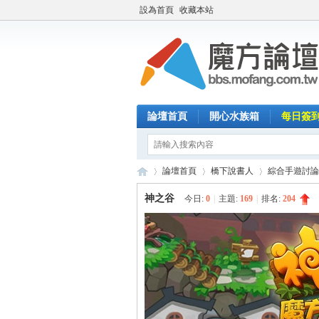
設為首頁
收藏本站
論壇首頁
開心水族箱
每日簽
論壇首頁
橋下說書人
綜合手遊討論
神之谷
今日:
0
|
主題:
169
|
排名:
204
魔
»
›
›