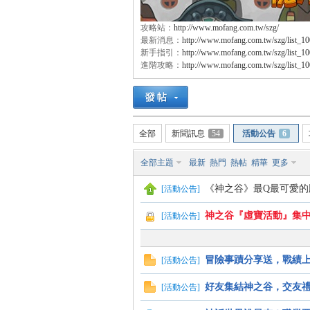
攻略站：
http://www.mofang.com.tw/szg/
最新消息：
http://www.mofang.com.tw/szg/list_1
新手指引：
http://www.mofang.com.tw/szg/list_1
方
進階攻略：
http://www.mofang.com.tw/szg/list_1
全部
新聞訊息
54
活動公告
6
全部主題
最新
熱門
熱帖
精華
更多
《神之谷》最Q最可愛的
[
活動公告
]
網
神之谷『虛寶活動』集
[
活動公告
]
冒險事蹟分享送，戰績
[
活動公告
]
好友集結神之谷，交友
[
活動公告
]