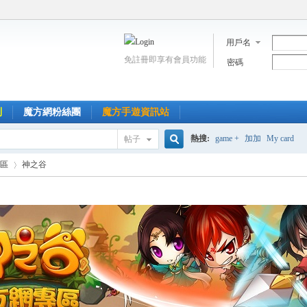
用戶名
免註冊即享有會員功能
密碼
到
魔方網粉絲團
魔方手遊資訊站
熱搜:
game +
加加
My card
帖子
搜
區
神之谷
索
›