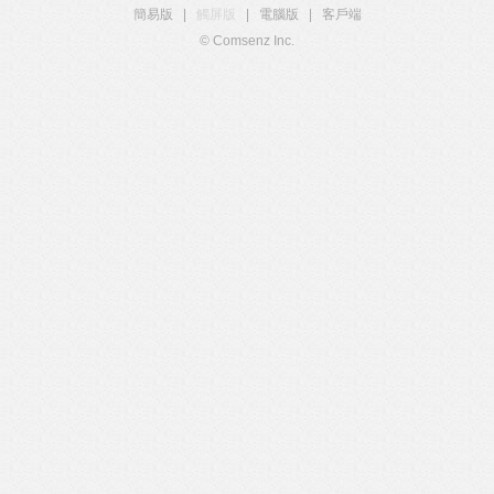
簡易版
|
觸屏版
|
電腦版
|
客戶端
© Comsenz Inc.