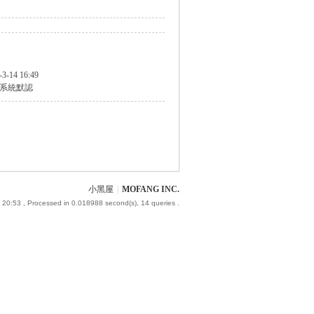
-3-14 16:49
系統默認
小黑屋
|
MOFANG INC.
 20:53
, Processed in 0.018988 second(s), 14 queries .