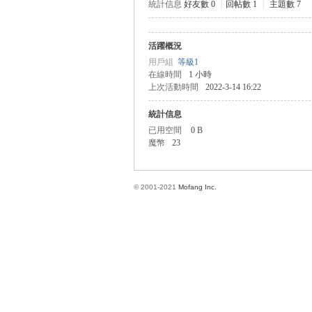
統計信息
好友數 0
|
回帖數 1
|
主題數 7
活躍概況
方
用戶組
等級1
在線時間
1 小時
上次活動時間
2022-3-14 16:22
統計信息
已用空間
0 B
魔幣
23
© 2001-2021
Mofang Inc.
網