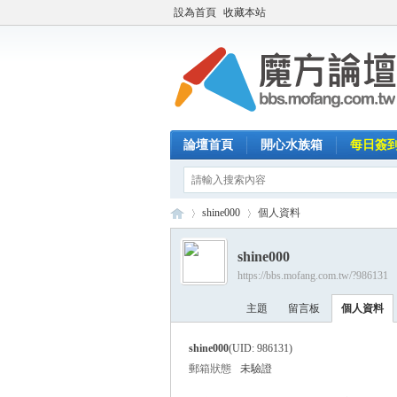
設為首頁
收藏本站
論壇首頁
開心水族箱
每日簽
shine000
個人資料
shine000
https://bbs.mofang.com.tw/?986131
魔
›
›
主題
留言板
個人資料
shine000
(UID: 986131)
郵箱狀態
未驗證