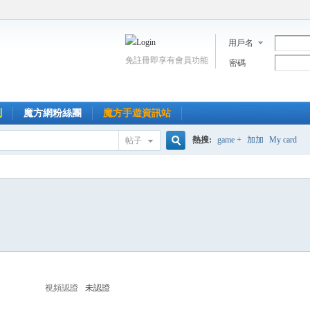
用戶名
免註冊即享有會員功能
密碼
到
魔方網粉絲團
魔方手遊資訊站
熱搜:
game +
加加
My card
帖子
搜
索
視頻認證
未認證