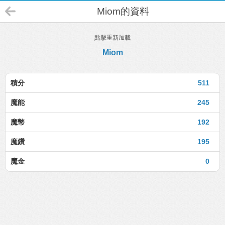
Miom的資料
點擊重新加載
Miom
積分
511
魔能
245
魔幣
192
魔鑽
195
魔金
0