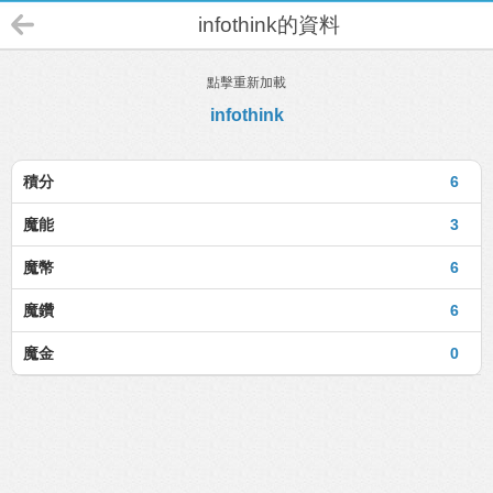
infothink的資料
點擊重新加載
infothink
積分
6
魔能
3
魔幣
6
魔鑽
6
魔金
0