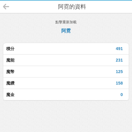
阿霓的資料
點擊重新加載
阿霓
積分
491
魔能
231
魔幣
125
魔鑽
158
魔金
0