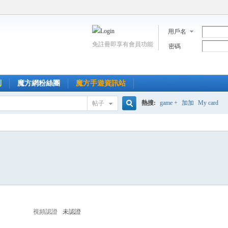
用戶名
免註冊即享有會員功能
密碼
到
魔方網粉絲團
魔方手遊資訊站
熱搜:
game +
加加
My card
帖子
搜
索
視頻認證
未認證