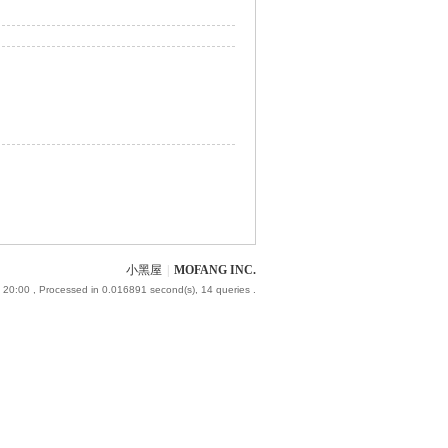
小黑屋
|
MOFANG INC.
 20:00
, Processed in 0.016891 second(s), 14 queries .