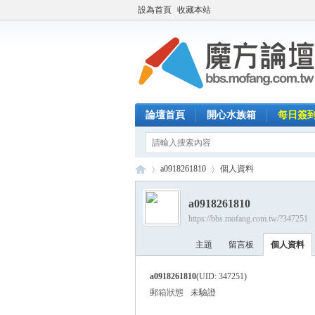
設為首頁
收藏本站
論壇首頁
開心水族箱
每日簽
a0918261810
個人資料
a0918261810
https://bbs.mofang.com.tw/?347251
魔
›
›
主題
留言板
個人資料
a0918261810
(UID: 347251)
郵箱狀態
未驗證