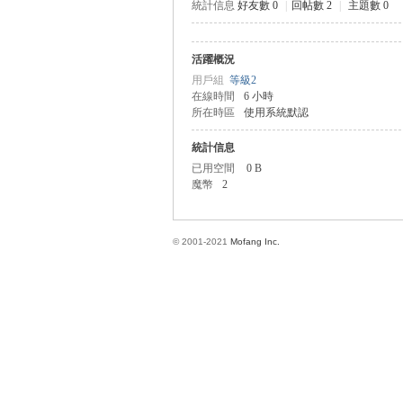
統計信息
好友數 0
|
回帖數 2
|
主題數 0
活躍概況
方
用戶組
等級2
在線時間
6 小時
所在時區
使用系統默認
統計信息
已用空間
0 B
魔幣
2
© 2001-2021
Mofang Inc.
網