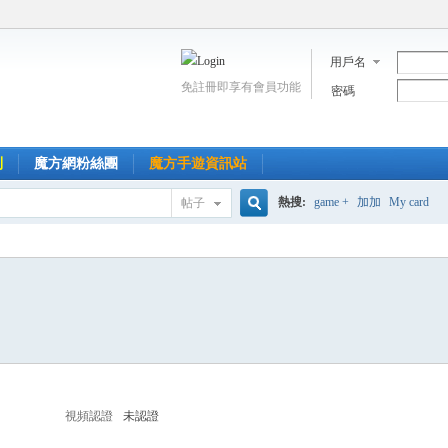
用戶名
免註冊即享有會員功能
密碼
到
魔方網粉絲團
魔方手遊資訊站
熱搜:
game +
加加
My card
帖子
搜
索
視頻認證
未認證