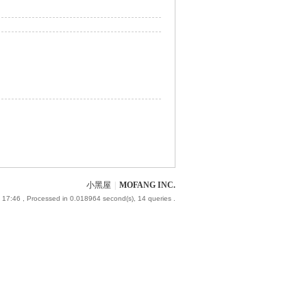
小黑屋
|
MOFANG INC.
 17:46
, Processed in 0.018964 second(s), 14 queries .