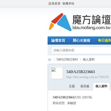
設為首頁
收藏本站
論壇首頁
開心水族箱
每日簽
54DA25B223663
個人資料
54DA25B223663
https://bbs.mofang.com.tw/?329158
魔
›
›
主題
留言板
個人資料
54DA25B223663
(UID: 329158)
郵箱狀態
未驗證