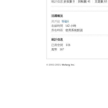
統計信息
好友數 0
|
回帖數 41
|
主題數 63
活躍概況
方
用戶組
等級6
在線時間
142 小時
所在時區
使用系統默認
統計信息
已用空間
0 B
魔幣
167
© 2001-2021
Mofang Inc.
網