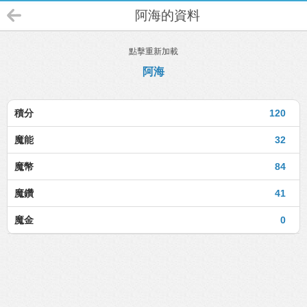
阿海的資料
點擊重新加載
阿海
積分
120
魔能
32
魔幣
84
魔鑽
41
魔金
0