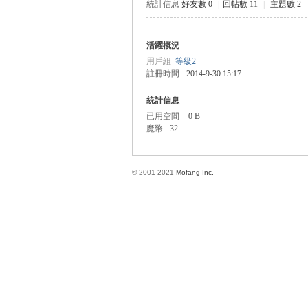
統計信息
好友數 0
|
回帖數 11
|
主題數 2
活躍概況
方
用戶組
等級2
註冊時間
2014-9-30 15:17
統計信息
已用空間
0 B
魔幣
32
© 2001-2021
Mofang Inc.
網