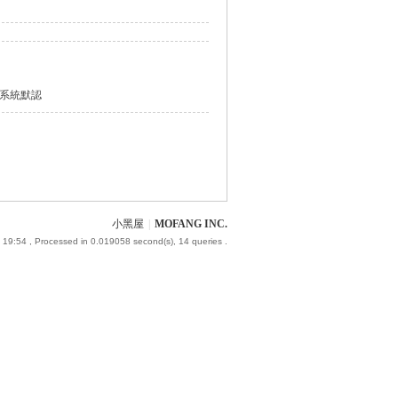
系統默認
小黑屋
|
MOFANG INC.
 19:54
, Processed in 0.019058 second(s), 14 queries .