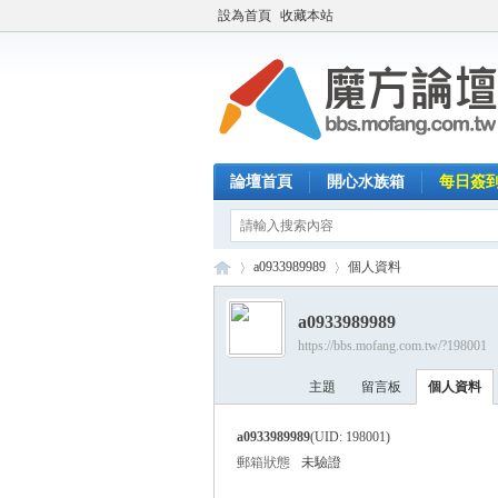
設為首頁
收藏本站
論壇首頁
開心水族箱
每日簽
a0933989989
個人資料
a0933989989
https://bbs.mofang.com.tw/?198001
魔
›
›
主題
留言板
個人資料
a0933989989
(UID: 198001)
郵箱狀態
未驗證