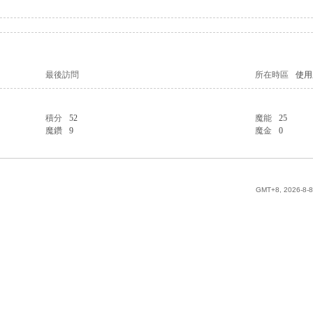
最後訪問
所在時區
使用
積分
52
魔能
25
魔鑽
9
魔金
0
GMT+8, 2026-8-8