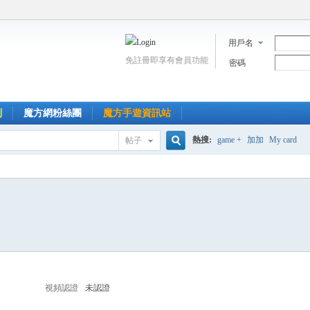
用戶名
免註冊即享有會員功能
密碼
到
魔方網粉絲團
魔方手遊資訊站
熱搜:
game +
加加
My card
帖子
搜
索
視頻認證
未認證