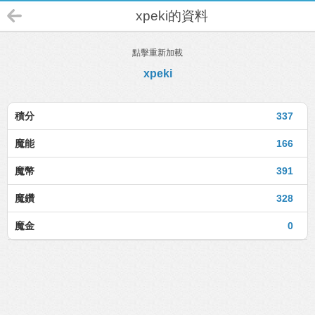
xpeki的資料
點擊重新加載
xpeki
積分
337
魔能
166
魔幣
391
魔鑽
328
魔金
0