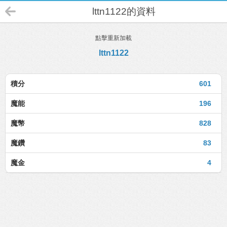
lttn1122的資料
點擊重新加載
lttn1122
積分
601
魔能
196
魔幣
828
魔鑽
83
魔金
4