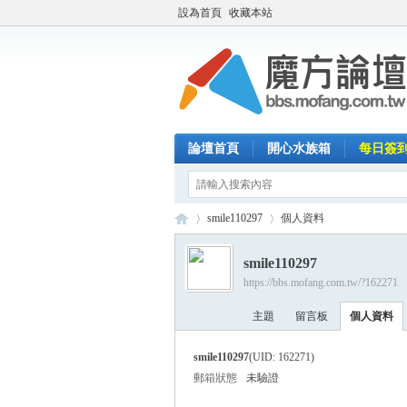
設為首頁
收藏本站
論壇首頁
開心水族箱
每日簽
smile110297
個人資料
smile110297
https://bbs.mofang.com.tw/?162271
魔
›
›
主題
留言板
個人資料
smile110297
(UID: 162271)
郵箱狀態
未驗證