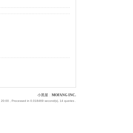
小黑屋
|
MOFANG INC.
 20:00
, Processed in 0.018469 second(s), 14 queries .