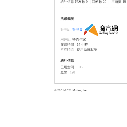
統計信息
好友數 0
|
回帖數 20
|
主題數 19
活躍概況
方
管理組
管理員
用戶組
特約作家
在線時間
14 小時
所在時區
使用系統默認
統計信息
已用空間
0 B
魔幣
128
網
© 2001-2021
Mofang Inc.