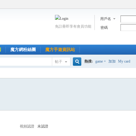
用戶名
免註冊即享有會員功能
密碼
到
魔方網粉絲團
魔方手遊資訊站
熱搜:
game +
加加
My card
帖子
搜
索
視頻認證
未認證