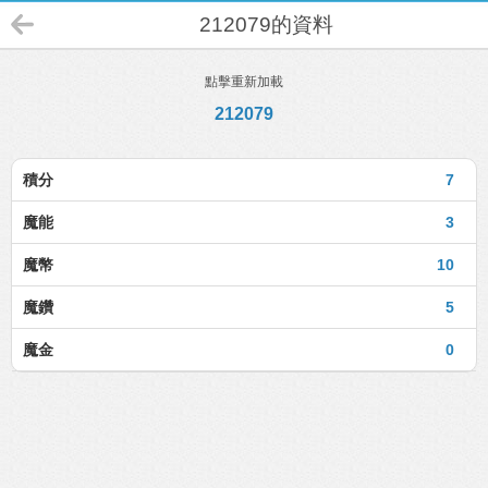
212079的資料
點擊重新加載
212079
積分
7
魔能
3
魔幣
10
魔鑽
5
魔金
0