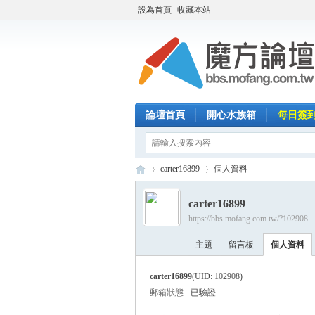
設為首頁
收藏本站
論壇首頁
開心水族箱
每日簽
carter16899
個人資料
carter16899
https://bbs.mofang.com.tw/?102908
魔
›
›
主題
留言板
個人資料
carter16899
(UID: 102908)
郵箱狀態
已驗證