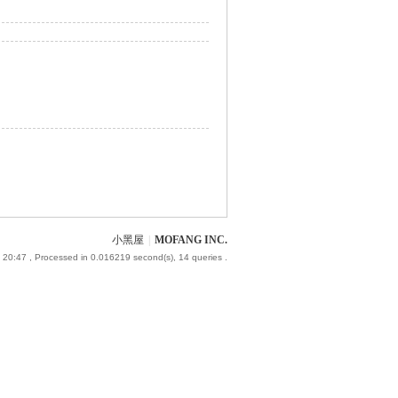
小黑屋
|
MOFANG INC.
 20:47
, Processed in 0.016219 second(s), 14 queries .