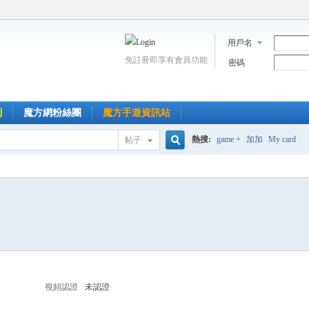
用戶名
免註冊即享有會員功能
密碼
到
魔方網粉絲團
魔方手遊資訊站
熱搜:
game +
加加
My card
帖子
搜
索
視頻認證
未認證