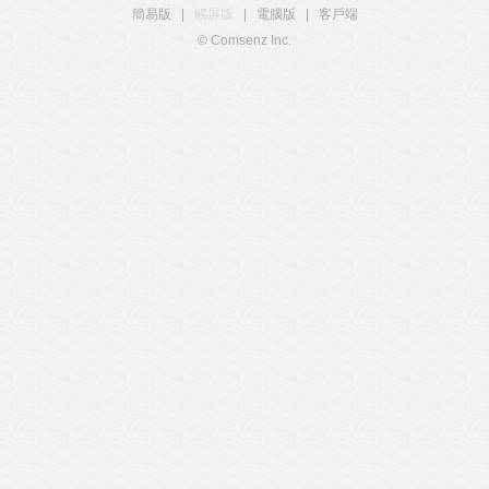
簡易版
|
觸屏版
|
電腦版
|
客戶端
© Comsenz Inc.