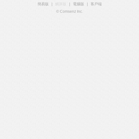
簡易版
|
觸屏版
|
電腦版
|
客戶端
© Comsenz Inc.