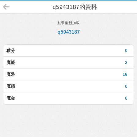
q5943187的資料
點擊重新加載
q5943187
積分
0
魔能
2
魔幣
16
魔鑽
0
魔金
0