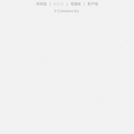
簡易版
|
觸屏版
|
電腦版
|
客戶端
© Comsenz Inc.