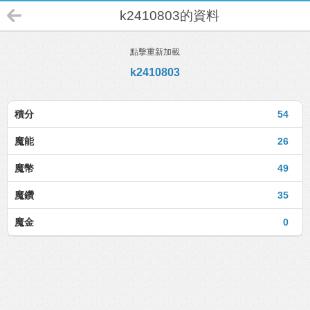
k2410803的資料
點擊重新加載
k2410803
積分
54
魔能
26
魔幣
49
魔鑽
35
魔金
0