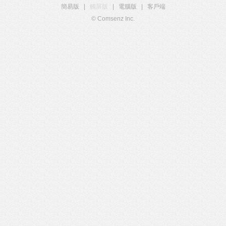
簡易版
|
觸屏版
|
電腦版
|
客戶端
© Comsenz Inc.