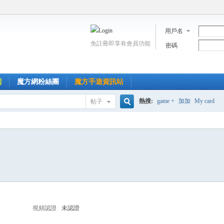
用戶名
免註冊即享有會員功能
密碼
到
魔方網粉絲團
魔方手遊資訊站
熱搜:
game +
加加
My card
帖子
搜
索
視頻認證
未認證