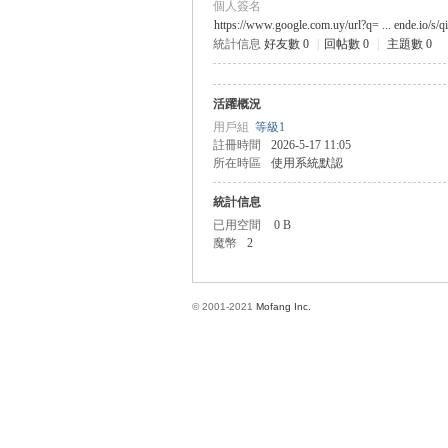
個人簽名
https://www.google.com.uy/url?q= ... ende.io/s/q
統計信息
好友數 0
|
回帖數 0
|
主題數 0
方
活躍概況
用戶組
等級1
註冊時間
2026-5-17 11:05
所在時區
使用系統默認
統計信息
已用空間
0 B
魔幣
2
網
© 2001-2021
Mofang Inc.