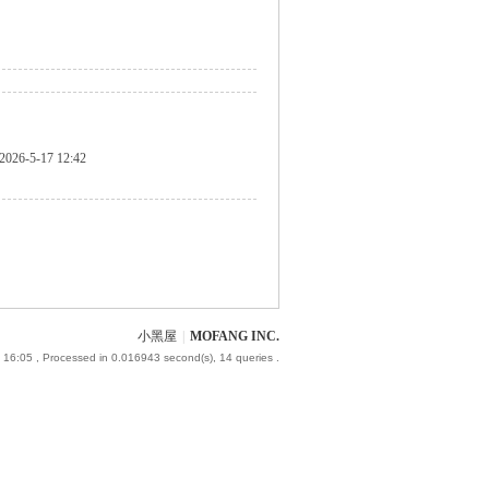
2026-5-17 12:42
小黑屋
|
MOFANG INC.
 16:05
, Processed in 0.016943 second(s), 14 queries .