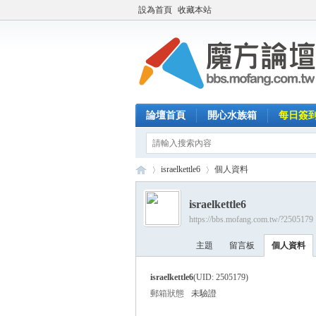
設為首頁
收藏本站
論壇首頁
開心水族箱
每日簽
israelkettle6
個人資料
israelkettle6
https://bbs.mofang.com.tw/?2505179
魔
›
›
主題
留言板
個人資料
israelkettle6
(UID: 2505179)
郵箱狀態
未驗證