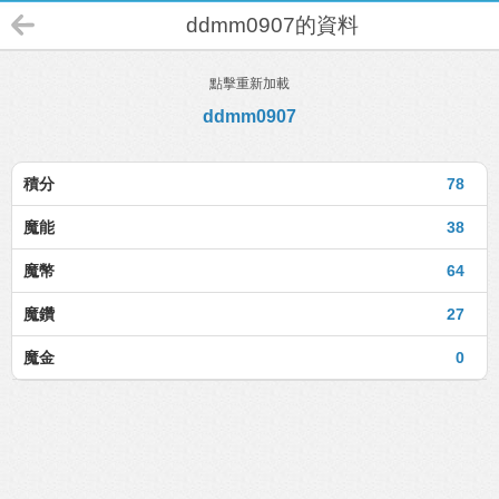
ddmm0907的資料
點擊重新加載
ddmm0907
積分
78
魔能
38
魔幣
64
魔鑽
27
魔金
0