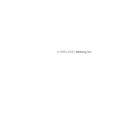
© 2001-2021
Mofang Inc.