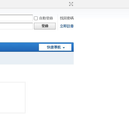
自動登錄
找回密碼
登錄
立即註冊
快捷導航