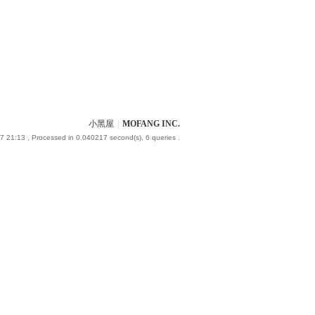
小黑屋
|
MOFANG INC.
7 21:13
, Processed in 0.040217 second(s), 6 queries .