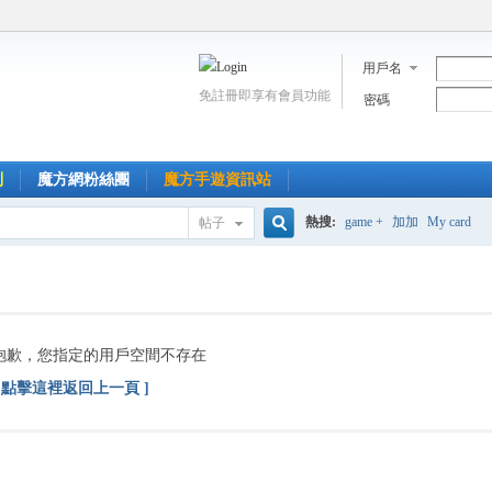
用戶名
免註冊即享有會員功能
密碼
到
魔方網粉絲團
魔方手遊資訊站
熱搜:
game +
加加
My card
帖子
搜
索
抱歉，您指定的用戶空間不存在
[ 點擊這裡返回上一頁 ]