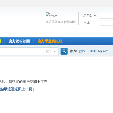
用戶名
免註冊即享有會員功能
密碼
到
魔方網粉絲團
魔方手遊資訊站
熱搜:
game +
加加
My card
帖子
搜
索
抱歉，您指定的用戶空間不存在
[ 點擊這裡返回上一頁 ]