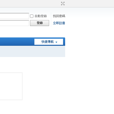
自動登錄
找回密碼
登錄
立即註冊
快捷導航