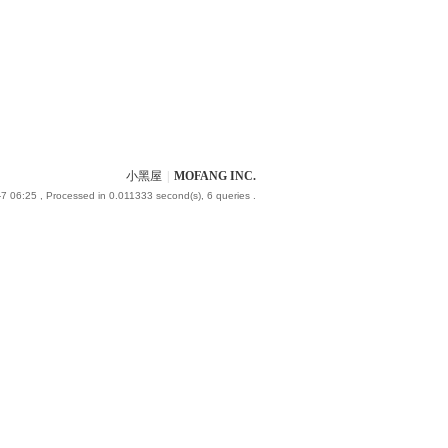
小黑屋
|
MOFANG INC.
7 06:25
, Processed in 0.011333 second(s), 6 queries .