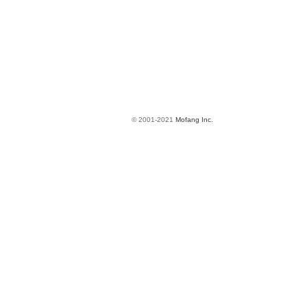
© 2001-2021
Mofang Inc.