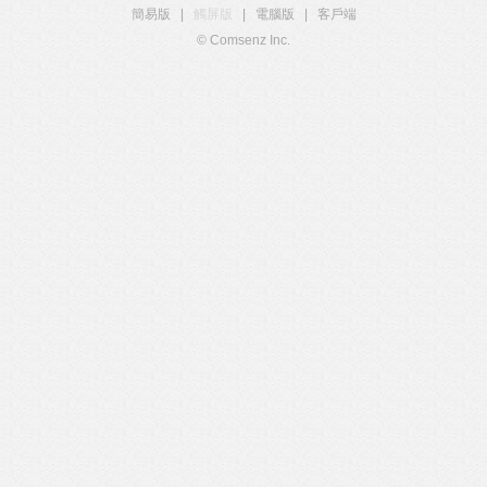
簡易版
|
觸屏版
|
電腦版
|
客戶端
© Comsenz Inc.