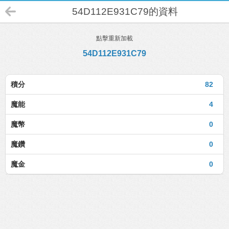
54D112E931C79的資料
點擊重新加載
54D112E931C79
積分
82
魔能
4
魔幣
0
魔鑽
0
魔金
0