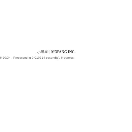
小黑屋
|
MOFANG INC.
6 20:34
, Processed in 0.010714 second(s), 6 queries .