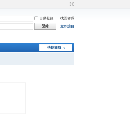
自動登錄
找回密碼
登錄
立即註冊
快捷導航