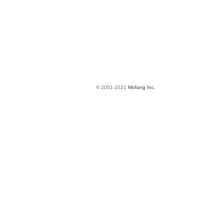
© 2001-2021
Mofang Inc.