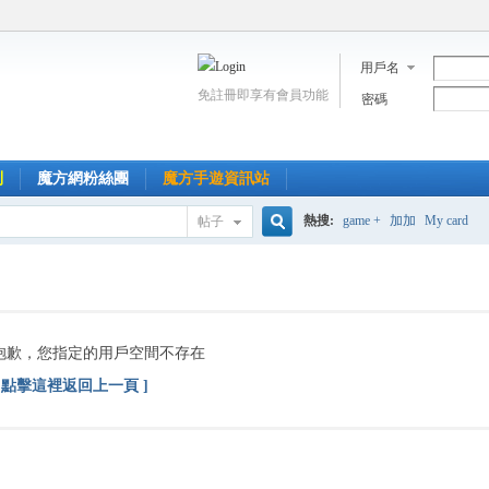
用戶名
免註冊即享有會員功能
密碼
到
魔方網粉絲團
魔方手遊資訊站
熱搜:
game +
加加
My card
帖子
搜
索
抱歉，您指定的用戶空間不存在
[ 點擊這裡返回上一頁 ]