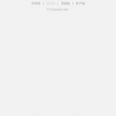
簡易版
|
觸屏版
|
電腦版
|
客戶端
© Comsenz Inc.