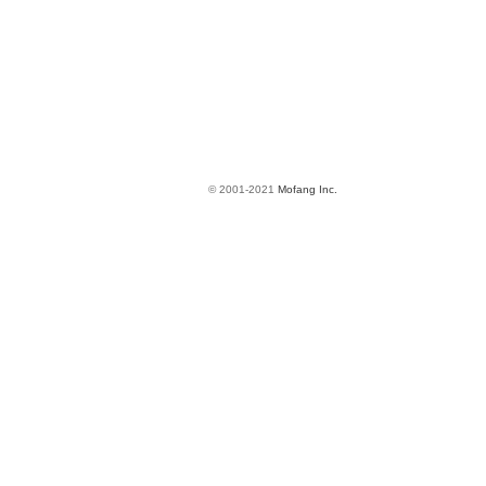
© 2001-2021
Mofang Inc.