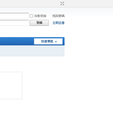
自動登錄
找回密碼
登錄
立即註冊
快捷導航