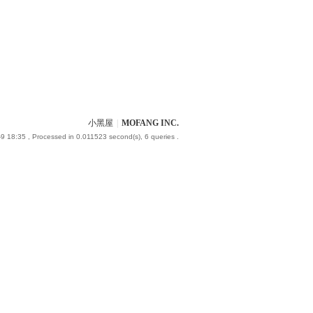
小黑屋
|
MOFANG INC.
9 18:35
, Processed in 0.011523 second(s), 6 queries .