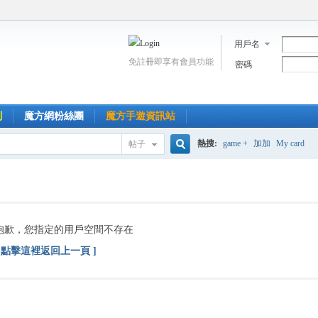
用戶名
免註冊即享有會員功能
密碼
到
魔方網粉絲團
魔方手遊資訊站
熱搜:
game +
加加
My card
帖子
搜
索
抱歉，您指定的用戶空間不存在
[ 點擊這裡返回上一頁 ]