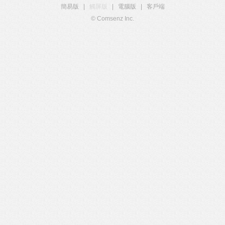
簡易版
|
觸屏版
|
電腦版
|
客戶端
© Comsenz Inc.