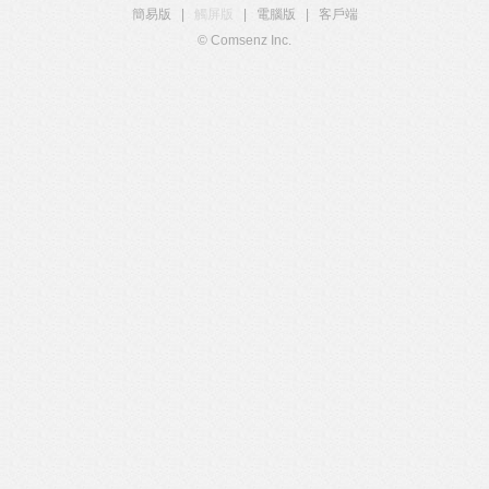
簡易版
|
觸屏版
|
電腦版
|
客戶端
© Comsenz Inc.