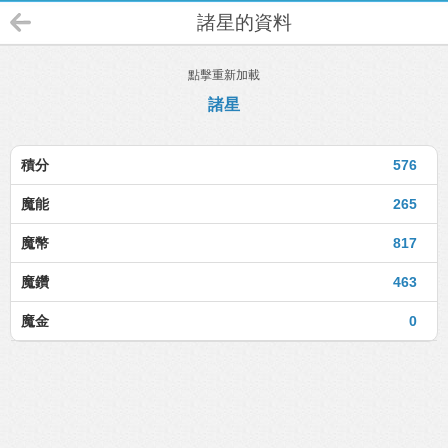
諸星的資料
點擊重新加載
諸星
積分
576
魔能
265
魔幣
817
魔鑽
463
魔金
0