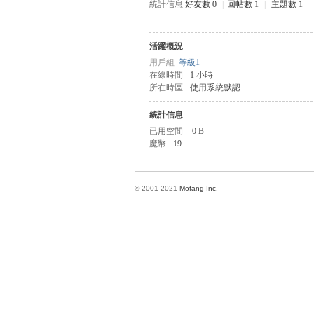
統計信息
好友數 0
|
回帖數 1
|
主題數 1
活躍概況
方
用戶組
等級1
在線時間
1 小時
所在時區
使用系統默認
統計信息
已用空間
0 B
魔幣
19
© 2001-2021
Mofang Inc.
網