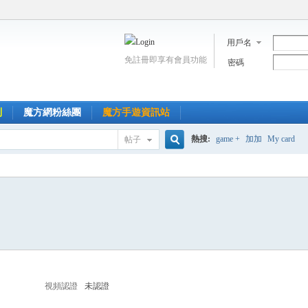
用戶名
免註冊即享有會員功能
密碼
到
魔方網粉絲團
魔方手遊資訊站
熱搜:
game +
加加
My card
帖子
搜
索
視頻認證
未認證