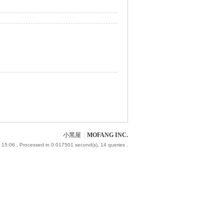
小黑屋
|
MOFANG INC.
 15:06
, Processed in 0.017501 second(s), 14 queries .