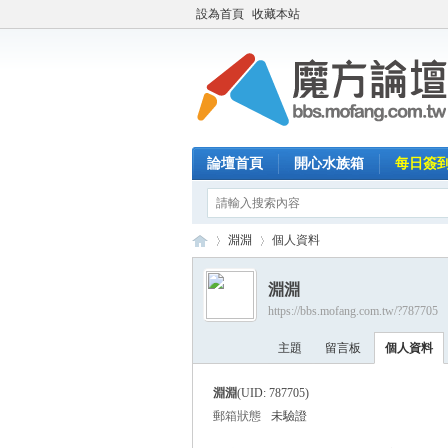
設為首頁
收藏本站
論壇首頁
開心水族箱
每日簽
淵淵
個人資料
淵淵
https://bbs.mofang.com.tw/?787705
魔
›
›
主題
留言板
個人資料
淵淵
(UID: 787705)
郵箱狀態
未驗證