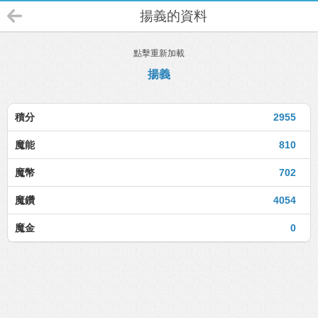
揚義的資料
點擊重新加載
揚義
積分
2955
魔能
810
魔幣
702
魔鑽
4054
魔金
0