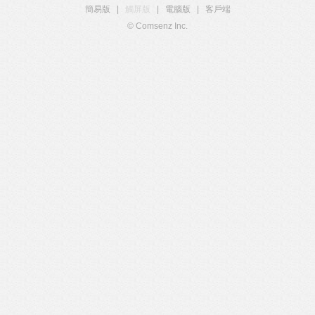
簡易版
|
觸屏版
|
電腦版
|
客戶端
© Comsenz Inc.