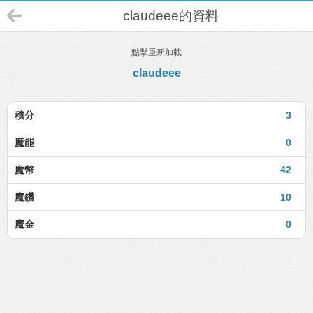
claudeee的資料
點擊重新加載
claudeee
積分
3
魔能
0
魔幣
42
魔鑽
10
魔金
0