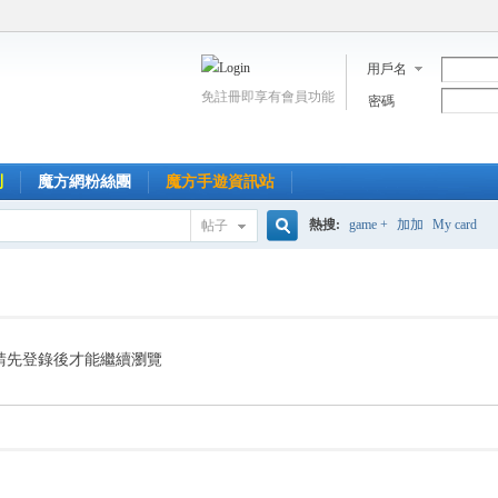
用戶名
免註冊即享有會員功能
密碼
到
魔方網粉絲團
魔方手遊資訊站
熱搜:
game +
加加
My card
帖子
搜
索
請先登錄後才能繼續瀏覽