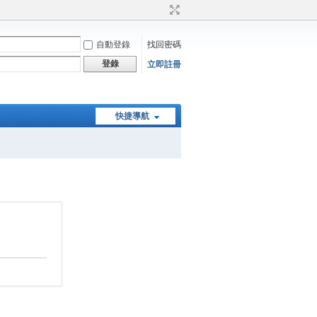
自動登錄
找回密碼
登錄
立即註冊
快捷導航