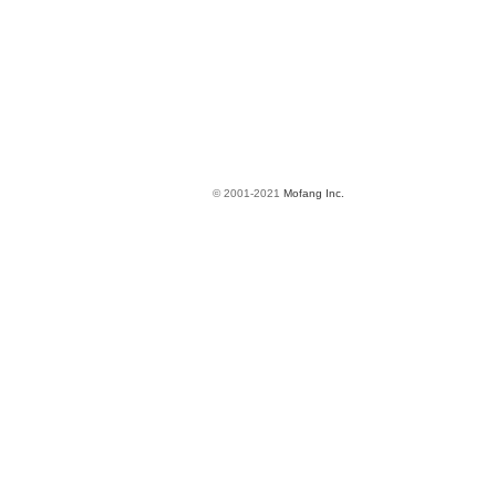
© 2001-2021
Mofang Inc.