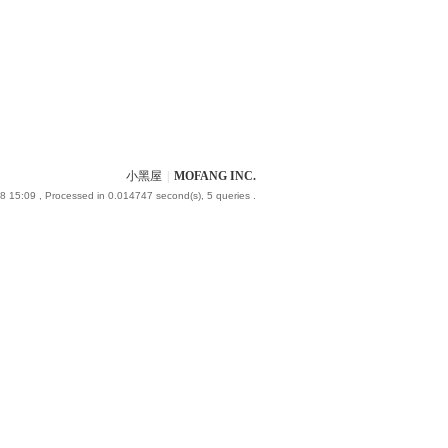
小黑屋
|
MOFANG INC.
8 15:09
, Processed in 0.014747 second(s), 5 queries .