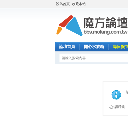
設為首頁
收藏本站
論壇首頁
開心水族箱
每日簽
請稍候...