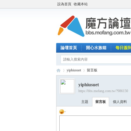
設為首頁
收藏本站
論壇首頁
開心水族箱
每日簽
yiphiusuet
留言板
yiphiusuet
https://bbs.mofang.com.tw/?986150
魔
›
›
主題
留言板
個人資料