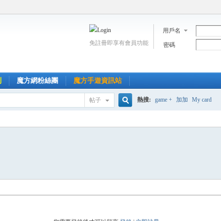
用戶名
免註冊即享有會員功能
密碼
到
魔方網粉絲團
魔方手遊資訊站
熱搜:
game +
加加
My card
帖子
搜
索