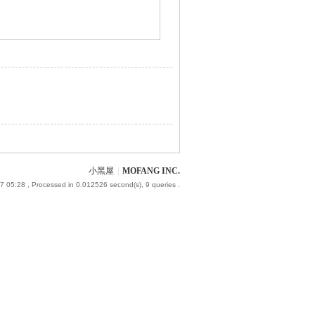
小黑屋
|
MOFANG INC.
7 05:28
, Processed in 0.012526 second(s), 9 queries .