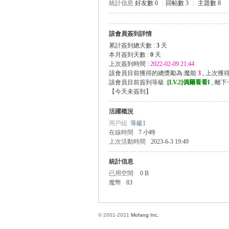
統計信息
好友數 0
|
回帖數 3
|
主題數 8
該會員簽到詳情
方
累計簽到總天數 :
3
天
本月簽到天數 :
0
天
上次簽到時間 :
2022-02-09 21:44
該會員目前獲得的總獎勵為:魔能
3
, 上次獲
該會員目前簽到等級 :
[LV.2]偶爾看看I
, 離
【
今天未簽到
】
活躍概況
用戶組
等級1
在線時間
7 小時
上次活動時間
2023-6-3 19:49
網
統計信息
已用空間
0 B
魔幣
83
© 2001-2021
Mofang Inc.