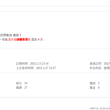
得的獎勵為:魔能
1
.
下一等級
[LV.3]偶爾看看II
還差
4
天 .
註冊時間
2022-2-5 23:14
最後訪問
2023
上次發表時間
2022-2-27 14:37
所在時區
使用
積分
14
魔能
3
魔鑽
27
魔金
0
GMT+8, 2026-8-9