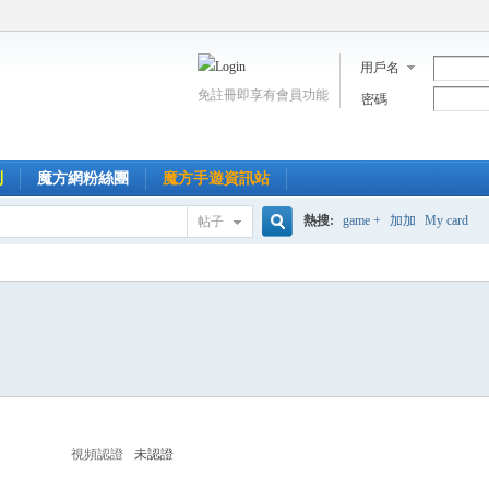
用戶名
免註冊即享有會員功能
密碼
到
魔方網粉絲團
魔方手遊資訊站
熱搜:
game +
加加
My card
帖子
搜
索
視頻認證
未認證