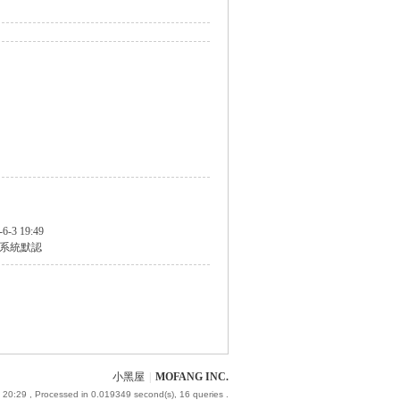
-6-3 19:49
系統默認
小黑屋
|
MOFANG INC.
 20:29
, Processed in 0.019349 second(s), 16 queries .