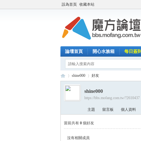
設為首頁
收藏本站
論壇首頁
開心水族箱
每日簽
shine000
好友
shine000
https://bbs.mofang.com.tw/?2610437
魔
›
›
主題
留言板
個人資料
當前共有
0
個好友
沒有相關成員