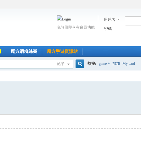
用戶名
免註冊即享有會員功能
密碼
到
魔方網粉絲團
魔方手遊資訊站
熱搜:
game +
加加
My card
帖子
搜
索