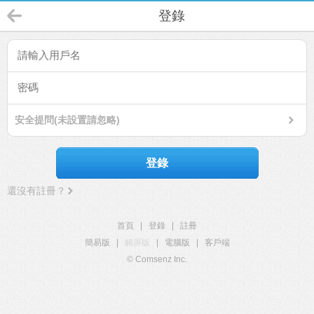
登錄
安全提問(未設置請忽略)
登錄
還沒有註冊？
首頁
|
登錄
|
註冊
簡易版
|
觸屏版
|
電腦版
|
客戶端
© Comsenz Inc.