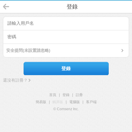
登錄
安全提問(未設置請忽略)
登錄
還沒有註冊？
首頁
|
登錄
|
註冊
簡易版
|
觸屏版
|
電腦版
|
客戶端
© Comsenz Inc.