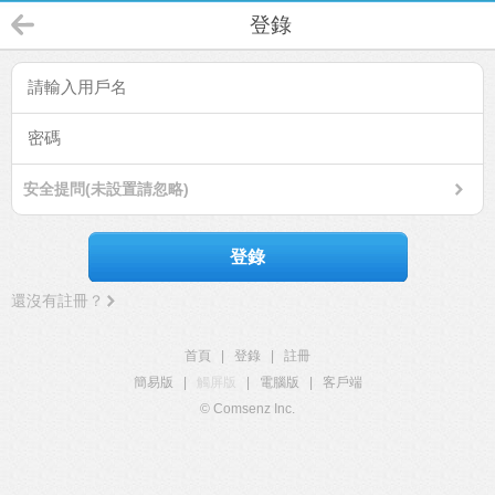
登錄
安全提問(未設置請忽略)
登錄
還沒有註冊？
首頁
|
登錄
|
註冊
簡易版
|
觸屏版
|
電腦版
|
客戶端
© Comsenz Inc.