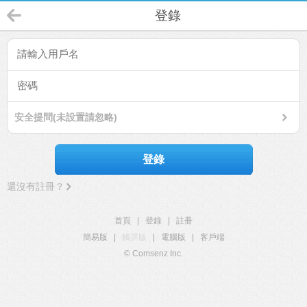
登錄
安全提問(未設置請忽略)
登錄
還沒有註冊？
首頁
|
登錄
|
註冊
簡易版
|
觸屏版
|
電腦版
|
客戶端
© Comsenz Inc.