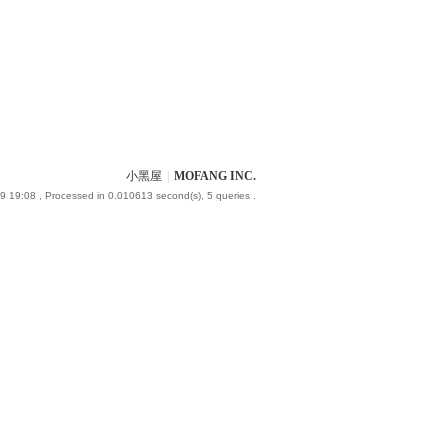
小黑屋
|
MOFANG INC.
9 19:08
, Processed in 0.010613 second(s), 5 queries .