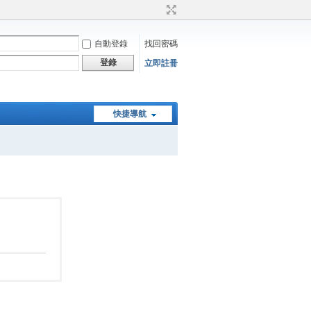
自動登錄
找回密碼
登錄
立即註冊
快捷導航