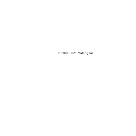
© 2001-2021
Mofang Inc.