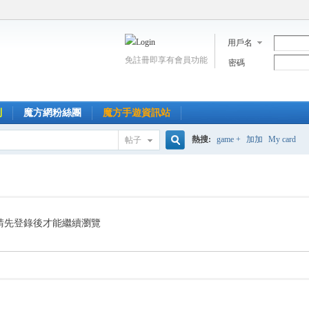
用戶名
免註冊即享有會員功能
密碼
到
魔方網粉絲團
魔方手遊資訊站
熱搜:
game +
加加
My card
帖子
搜
索
請先登錄後才能繼續瀏覽