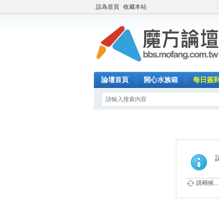
設為首頁
收藏本站
論壇首頁
開心水族箱
每日簽
請稍候...