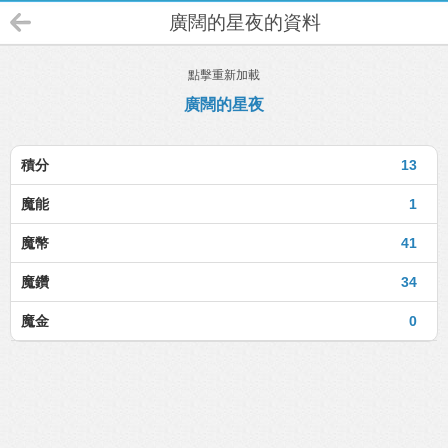
廣闊的星夜的資料
點擊重新加載
廣闊的星夜
積分
13
魔能
1
魔幣
41
魔鑽
34
魔金
0